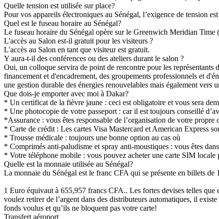
Quelle tension est utilisée sur place?
Pour vos appareils électroniques au Sénégal, l’exigence de tension est
Quel est le fuseau horaire au Sénégal?
Le fuseau horaire du Sénégal opère sur le Greenwich Meridian Tim
L'accès au Salon est-il gratuit pour les visiteurs ?
L'accès au Salon en tant que visiteur est gratuit.
Y aura-t-il des conférences ou des ateliers durant le salon ?
Oui, un colloque servira de point de rencontre pour les représentants d
financement et d'encadrement, des groupements professionnels et d'émine
une gestion durable des énergies renouvelables mais également vers u
Que dois-je emporter avec moi à Dakar?
* Un certificat de la fièvre jaune : ceci est obligatoire et vous sera d
* Une photocopie de votre passeport : car il est toujours conseillé d’av
*Assurance : vous êtes responsable de l’organisation de votre propre
* Carte de crédit : Les cartes Visa Mastercard et American Express son
* Trousse médicale : toujours une bonne option au cas où
* Comprimés anti-paludisme et spray anti-moustiques : vous êtes dan
* Votre téléphone mobile : vous pouvez acheter une carte SIM locale
Quelle est la monnaie utilisée au Sénégal?
La monnaie du Sénégal est le franc CFA qui se présente en billets de
1 Euro équivaut à 655,957 francs CFA.. Les fortes devises telles que e
voulez retirer de l’argent dans des distributeurs automatiques, il exi
fonds voulus et qu’ils ne bloquent pas votre carte!
Transfert aéroport