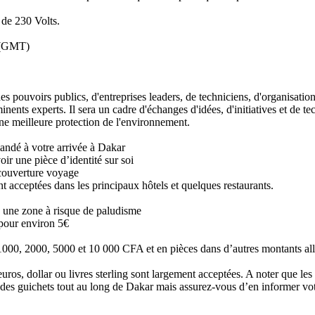
 de 230 Volts.
e (GMT)
es pouvoirs publics, d'entreprises leaders, de techniciens, d'organisatio
nts experts. Il sera un cadre d'échanges d'idées, d'initiatives et de te
ne meilleure protection de l'environnement.
emandé à votre arrivée à Dakar
oir une pièce d’identité sur soi
 couverture voyage
t acceptées dans les principaux hôtels et quelques restaurants.
s une zone à risque de paludisme
 pour environ 5€
 1000, 2000, 5000 et 10 000 CFA et en pièces dans d’autres montants a
uros, dollar ou livres sterling sont largement acceptées. A noter que le
ste des guichets tout au long de Dakar mais assurez-vous d’en informer vo