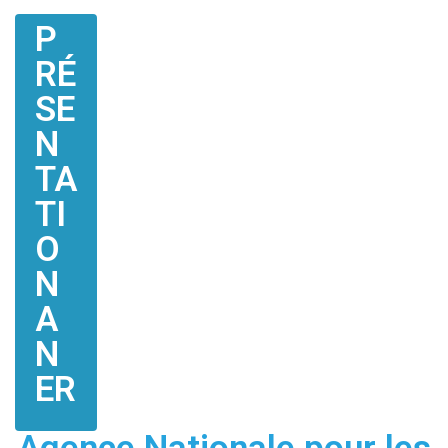
P
RÉ
SE
N
TA
TI
O
N
A
N
ER