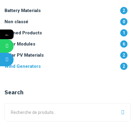
Battery Materials
2
Non classé
0
Refined Products
1
←
Solar Modules
6
Solar PV Materials
2
Wind Generators
2
Search